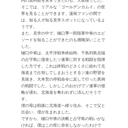
内の資料館を見学できたのも、大収穫でした。
そこでは、リアルな「ゴールデンカムイ」の世
界を見ることができます。漫画ファンの間で
は、知る人ぞ知る見学スポットになっているよ
うです。
また、見学の中で、樋口季一郎陸軍中将のエピ
ソードを知ることができたのも感慨深いことで
した。
樋口中将は、太平洋戦争終結時、千島列島北端
の占守島に侵攻したソ連軍に対する戦闘を指揮
した方です。これは終戦のどさくさに紛れて北
海道まで占領してしまおうとするソ連の野望を
見抜き、大本営の停戦命令に反して行った異例
の戦闘でした。しかしこのおかげでソ連軍の侵
略が遅れ、北海道を奪われずに済んだそうで
す。
僕の母は戦後に北海道へ移り住み、そこで父と
出会い、僕が生まれました。
ですから、樋口中将の決断と占守島の戦いがな
ければ、僕はこの世に存在しなかったわけで