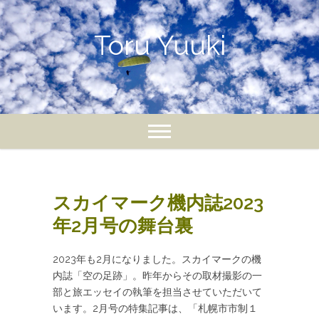
Skip
to
Toru Yuuki
content
スカイマーク機内誌2023
年2月号の舞台裏
2023年も2月になりました。スカイマークの機
内誌「空の足跡」。昨年からその取材撮影の一
部と旅エッセイの執筆を担当させていただいて
います。2月号の特集記事は、「札幌市市制１