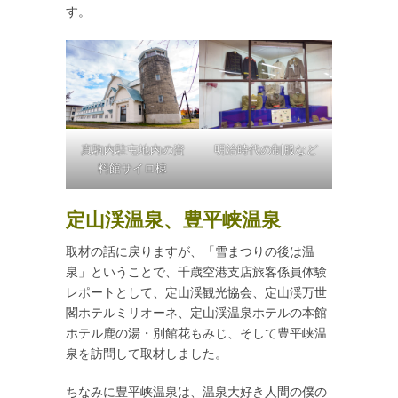
す。
真駒内駐屯地内の資
明治時代の制服など
料館サイロ棟
定山渓温泉、豊平峡温泉
取材の話に戻りますが、「雪まつりの後は温
泉」ということで、千歳空港支店旅客係員体験
レポートとして、定山渓観光協会、定山渓万世
閣ホテルミリオーネ、定山渓温泉ホテルの本館
ホテル鹿の湯・別館花もみじ、そして豊平峡温
泉を訪問して取材しました。
ちなみに豊平峡温泉は、温泉大好き人間の僕の